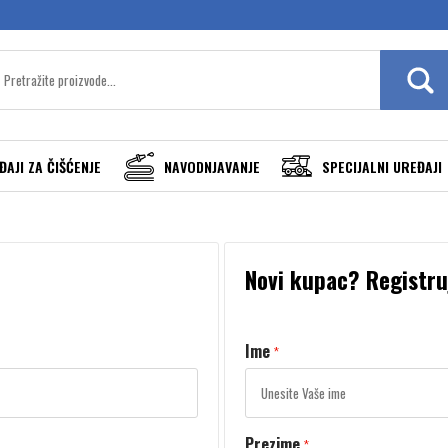
ĐAJI ZA ČIŠĆENJE
NAVODNJAVANJE
SPECIJALNI UREĐAJI
Novi kupac? Registru
Ime
*
Prezime
*