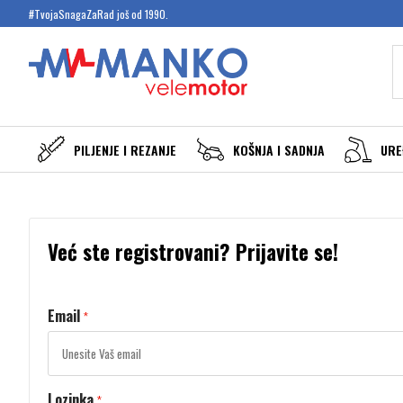
#TvojaSnagaZaRad još od 1990.
PILJENJE I REZANJE
KOŠNJA I SADNJA
URE
Već ste registrovani? Prijavite se!
Email
*
Lozinka
*