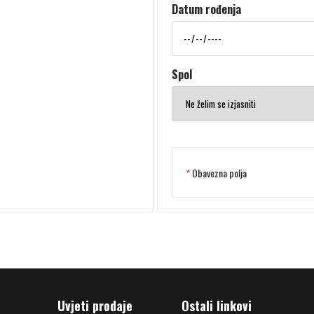
Datum rođenja
Spol
*
Obavezna polja
Uvjeti prodaje
Ostali linkovi