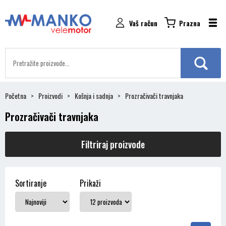
Vaš račun
Prazna
Početna
Proizvodi
Košnja i sadnja
Prozračivači travnjaka
Prozračivači travnjaka
Filtriraj proizvode
Sortiranje
Prikaži