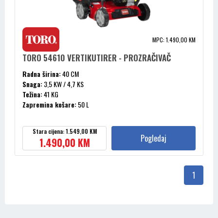
MPC: 1.490,00 KM
TORO 54610 VERTIKUTIRER - PROZRAČIVAČ
Radna širina:
40 CM
Snaga:
3,5 KW / 4,7 KS
Težina:
41 KG
Zapremina košare:
50 L
Zapremnina cilindra:
163 CM³
Stara cijena: 1.549,00 KM
Pogledaj
1.490,00 KM
1