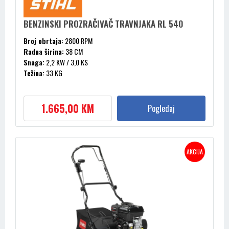
BENZINSKI PROZRAČIVAČ TRAVNJAKA RL 540
Broj obrtaja:
2800 RPM
Radna širina:
38 CM
Snaga:
2,2 KW / 3,0 KS
Težina:
33 KG
Zapremnina cilindra:
149 CM³
1.665,00 KM
Pogledaj
AKCIJA