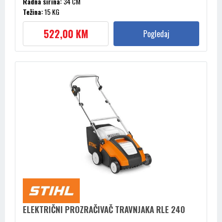
Radna širina:
34 CM
Težina:
15 KG
Zapremina košare:
50 L
522,00 KM
Pogledaj
ELEKTRIČNI PROZRAČIVAČ TRAVNJAKA RLE 240