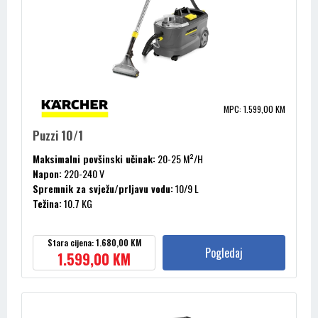
MPC: 1.599,00 KM
Puzzi 10/1
Maksimalni povšinski učinak:
20-25 M²/H
Napon:
220-240 V
Spremnik za svježu/prljavu vodu:
10/9 L
Težina:
10.7 KG
Vakum:
220 / 22 MBAR / KPA
Stara cijena: 1.680,00 KM
Pogledaj
1.599,00 KM