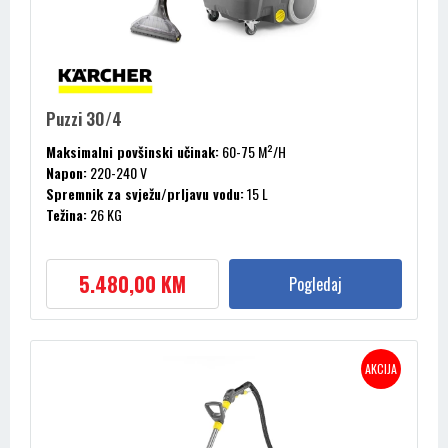
Puzzi 30/4
Maksimalni povšinski učinak:
60-75 M²/H
Napon:
220-240 V
Spremnik za svježu/prljavu vodu:
15 L
Težina:
26 KG
Vakum:
254 / 25.4 MBAR / KPA
5.480,00 KM
Pogledaj
AKCIJA