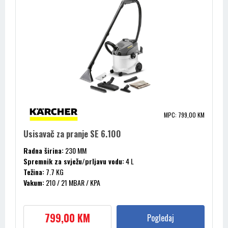
MPC: 799,00 KM
Usisavač za pranje SE 6.100
Radna širina:
230 MM
Spremnik za svježu/prljavu vodu:
4 L
Težina:
7.7 KG
Vakum:
210 / 21 MBAR / KPA
799,00 KM
Pogledaj