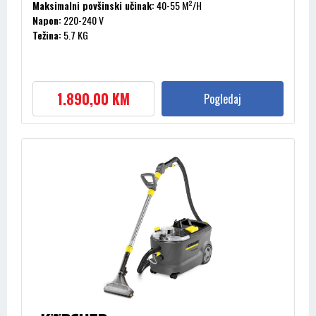
Maksimalni povšinski učinak:
40-55 M²/H
Napon:
220-240 V
Težina:
5.7 KG
1.890,00 KM
Pogledaj