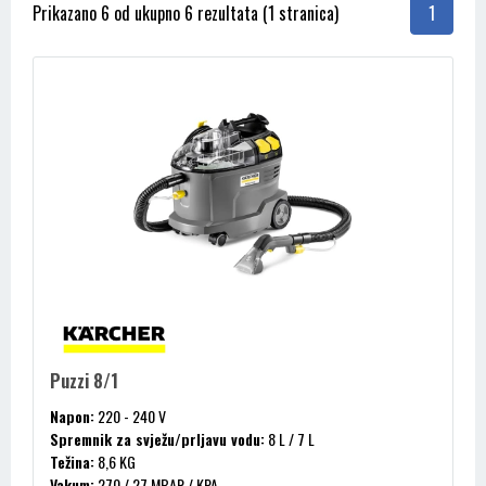
Prikazano 6 od ukupno 6 rezultata (1 stranica)
1
Puzzi 8/1
Napon:
220 - 240 V
Spremnik za svježu/prljavu vodu:
8 L / 7 L
Težina:
8,6 KG
Vakum:
270 / 27 MBAR / KPA