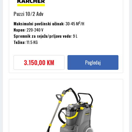
Puzzi 10/2 Adv
Maksimalni povšinski učinak:
30-45 M²/H
Napon:
220-240 V
Spremnik za svježu/prljavu vodu:
9 L
Težina:
11.5 KG
Vakum:
220 / 22 MBAR / KPA
3.150,00 KM
Pogledaj