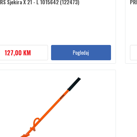
RS Sjekira X 21 - L 1015642 (122473)
PR
127,00 KM
Pogledaj