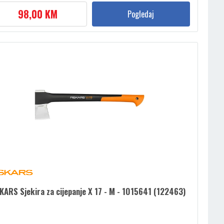
98,00 KM
Pogledaj
KARS Sjekira za cijepanje X 17 - M - 1015641 (122463)