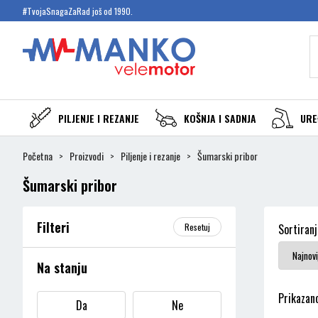
#TvojaSnagaZaRad još od 1990.
PILJENJE I REZANJE
KOŠNJA I SADNJA
URE
Početna
Proizvodi
Piljenje i rezanje
Šumarski pribor
Šumarski pribor
Filteri
Resetuj
Sortiranj
Na stanju
Prikazano
Da
Ne