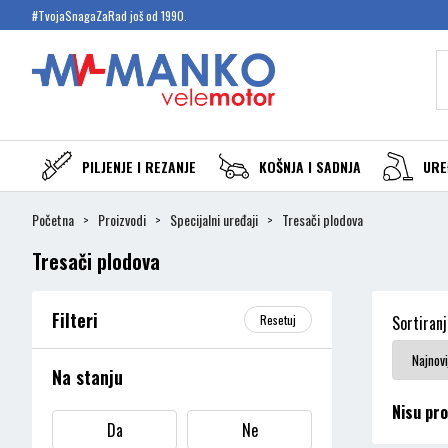
#TvojaSnagaZaRad još od 1990.
PILJENJE I REZANJE
KOŠNJA I SADNJA
URE
Početna
Proizvodi
Specijalni uređaji
Tresači plodova
Tresači plodova
Filteri
Resetuj
Sortiranj
Na stanju
Nisu pro
Da
Ne