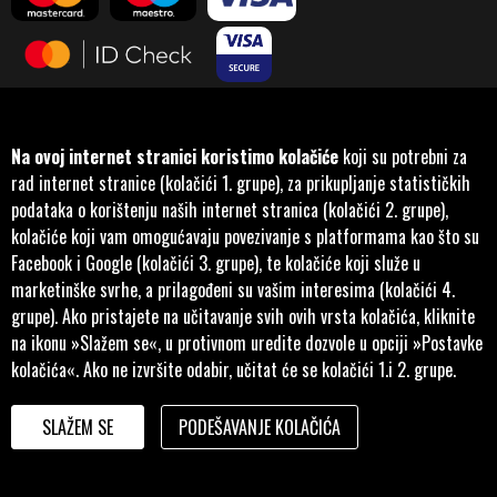
Na ovoj internet stranici koristimo kolačiće
koji su potrebni za
rad internet stranice (kolačići 1. grupe), za prikupljanje statističkih
podataka o korištenju naših internet stranica (kolačići 2. grupe),
kolačiće koji vam omogućavaju povezivanje s platformama kao što su
Facebook i Google (kolačići 3. grupe), te kolačiće koji služe u
marketinške svrhe, a prilagođeni su vašim interesima (kolačići 4.
Pratite nas na društvenim
grupe). Ako pristajete na učitavanje svih ovih vrsta kolačića, kliknite
mrežama
na ikonu »Slažem se«, u protivnom uredite dozvole u opciji »Postavke
kolačića«. Ako ne izvršite odabir, učitat će se kolačići 1.i 2. grupe.
SLAŽEM SE
PODEŠAVANJE KOLAČIĆA
Developed by
ID-
1990. - 2026. © MANKO VELEMOTOR d.o.o.
S
.
Sarajevo.