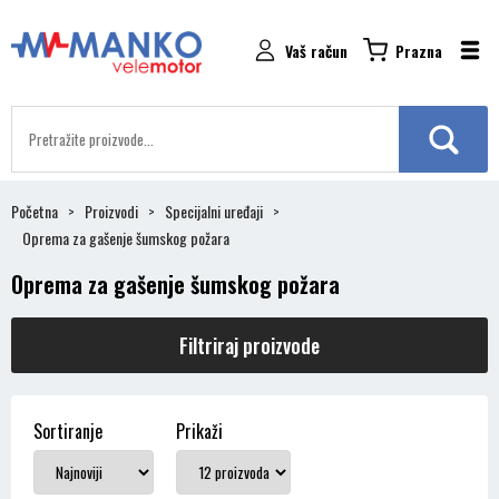
Vaš račun
Prazna
Početna
Proizvodi
Specijalni uređaji
Oprema za gašenje šumskog požara
Oprema za gašenje šumskog požara
Filtriraj proizvode
Sortiranje
Prikaži