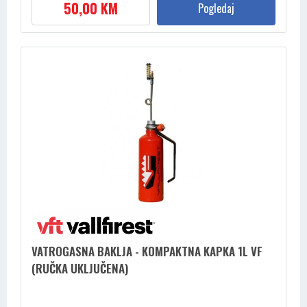
50,00 KM
Pogledaj
VATROGASNA BAKLJA - KOMPAKTNA KAPKA 1L VF
(RUČKA UKLJUČENA)