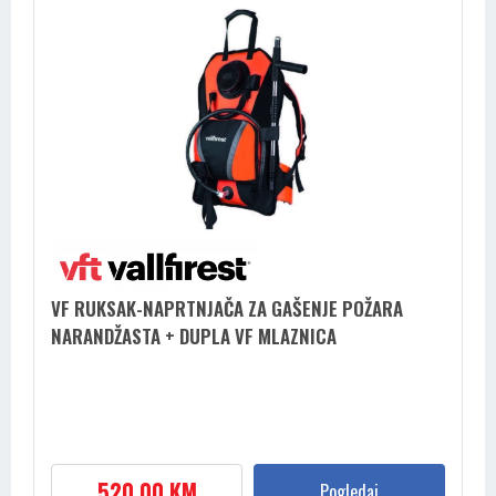
VF RUKSAK-NAPRTNJAČA ZA GAŠENJE POŽARA
NARANDŽASTA + DUPLA VF MLAZNICA
520,00 KM
Pogledaj