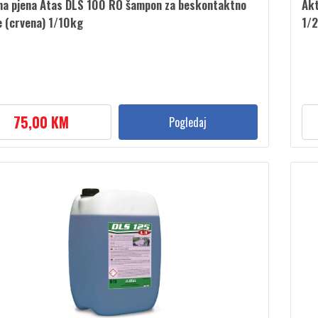
na pjena Atas DLS 100 RO šampon za beskontaktno
Akt
e (crvena) 1/10kg
1/
75,00 KM
Pogledaj