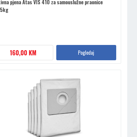
ivna pjena Atas VIS 410 za samouslužne praonice
25kg
160,00 KM
Pogledaj