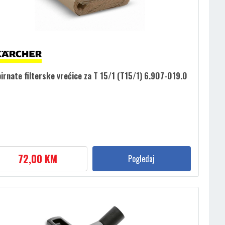
irnate filterske vrećice za T 15/1 (T15/1) 6.907-019.0
72,00 KM
Pogledaj