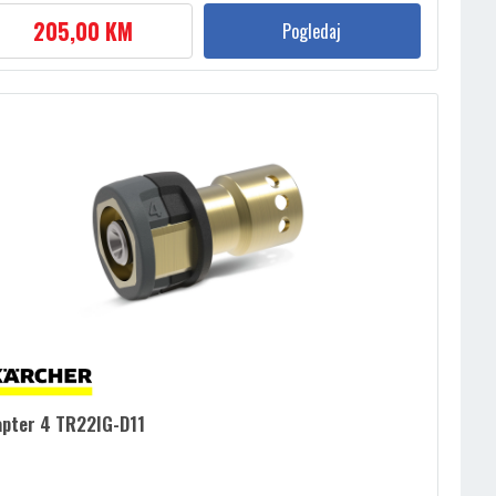
205,00 KM
Pogledaj
apter 4 TR22IG-D11