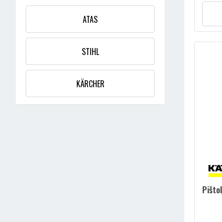
PRIBOR ZA PUHAČE
ATAS
BATERIJE I PUNJAČI ZA AKUMULATORSKE
STIHL
UREĐAJE
PRIBOR I SREDSTVA ZA USISIVAČE
KÄRCHER
PRIBOR ZA PARNE ČISTAČE
PRIBOR ZA PERAČE PROZORA
Pišto