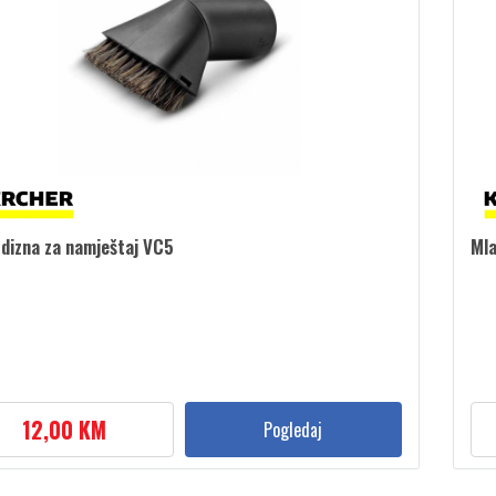
dizna za namještaj VC5
Mla
12,00 KM
Pogledaj