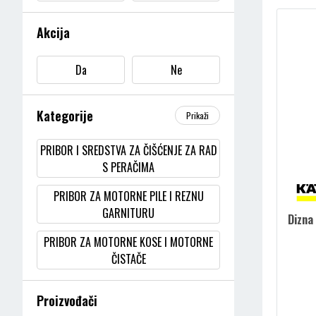
Akcija
Da
Ne
Kategorije
Prikaži
PRIBOR I SREDSTVA ZA ČIŠĆENJE ZA RAD
S PERAČIMA
PRIBOR ZA MOTORNE PILE I REZNU
GARNITURU
Dizna
PRIBOR ZA MOTORNE KOSE I MOTORNE
ČISTAČE
PRIBOR ZA ŠKARE ZA ŽIVICU / REZAČE
Proizvođači
ŽIVICE