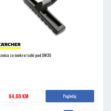
znica za mokro/suhi pod DN35
84,00 KM
Pogledaj