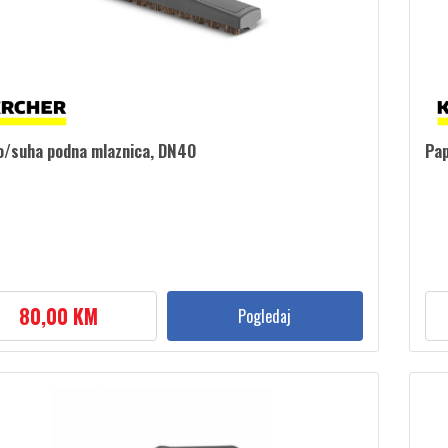
/suha podna mlaznica, DN40
Pap
80,00 KM
Pogledaj