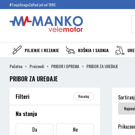
#TvojaSnagaZaRad još od 1990.
PILJENJE I REZANJE
KOŠNJA I SADNJA
URE
Početna
Proizvodi
PRIBOR I OPREMA
PRIBOR ZA UREĐAJE
PRIBOR ZA UREĐAJE
Filteri
Resetuj
Sortiranj
Na stanju
Prikazano
Da
Ne