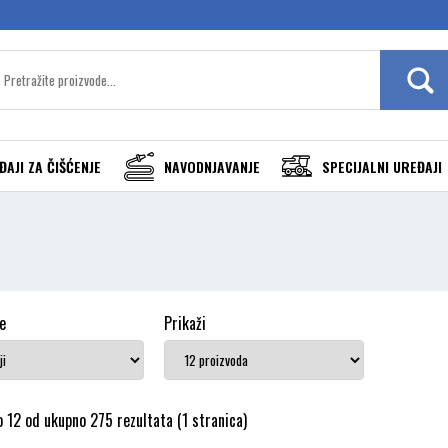
ĐAJI ZA ČIŠĆENJE
NAVODNJAVANJE
SPECIJALNI UREĐAJI
e
Prikaži
 12 od ukupno 275 rezultata (1 stranica)