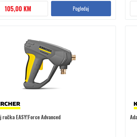
105,00 KM
Pogledaj
lj ručka EASY!Force Advanced
Ad