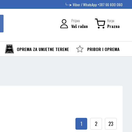
╰┈➤ Viber / WhatsApp +387 66 600 060
Prijava
Korpa
Vaš račun
Prazna
OPREMA ZA UMJETNE TERENE
PRIBOR I OPREMA
1
2
23