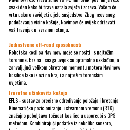
svaki dan kako bi trava ostala svježa i zdrava. Vašem će
vrtu uskoro zavidjeti cijelo susjedstvo. Zbog neovisnog
podešavanja visine košnje, Navimow će uvijek održavati
vaš travnjak u izvrsnom stanju.
Jedinstvene off-road sposobnosti
Robotska kosilica Navimow može se nositi i s najtežim
terenima. Brzina i snaga uvijek su optimalno usklađeni, a
zahvaljujući velikom okretnom momentu motora Navimow
kosilica lako izlazi na kraj i s najtežim terenskim
uvjetima.
Izuzetno učinkovita košnja
EFLS - sustav za precizno određivanje položaja i kretanja
Kinematičko pozicioniranje u stvarnom vremenu (RTK)
značajno poboljšava točnost kosilice u usporedbi s GPS
metodom. Kombinirajući podatke iz nekoliko senzora,