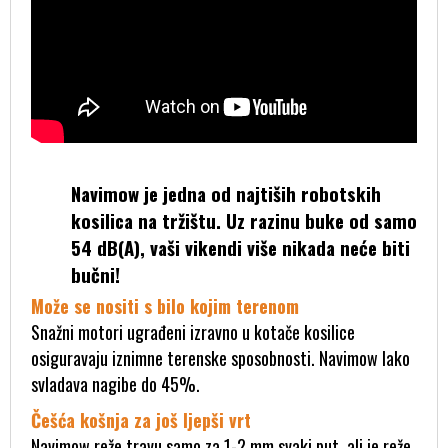
Navimow je jedna od najtiših robotskih
kosilica na tržištu. Uz razinu buke od samo
54 dB(A), vaši vikendi više nikada neće biti
bučni!
Može se nositi s bilo kojim terenom
Snažni motori ugrađeni izravno u kotače kosilice
osiguravaju iznimne terenske sposobnosti. Navimow lako
svladava nagibe do 45%.
Češća košnja za još ljepši vrt
Navimow reže travu samo za 1-2 mm svaki put, ali je reže