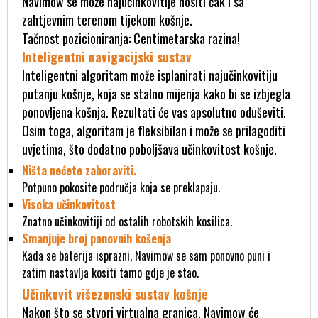
Navimow se može najučinkovitije nositi čak i sa
zahtjevnim terenom tijekom košnje.
Tačnost pozicioniranja: Centimetarska razina!
Inteligentni navigacijski sustav
Inteligentni algoritam može isplanirati najučinkovitiju
putanju košnje, koja se stalno mijenja kako bi se izbjegla
ponovljena košnja. Rezultati će vas apsolutno oduševiti.
Osim toga, algoritam je fleksibilan i može se prilagoditi
uvjetima, što dodatno poboljšava učinkovitost košnje.
Ništa nećete zaboraviti.
Potpuno pokosite područja koja se preklapaju.
Visoka učinkovitost
Znatno učinkovitiji od ostalih robotskih kosilica.
Smanjuje broj ponovnih košenja
Kada se baterija isprazni, Navimow se sam ponovno puni i
zatim nastavlja kositi tamo gdje je stao.
Učinkovit višezonski sustav košnje
Nakon što se stvori virtualna granica, Navimow će