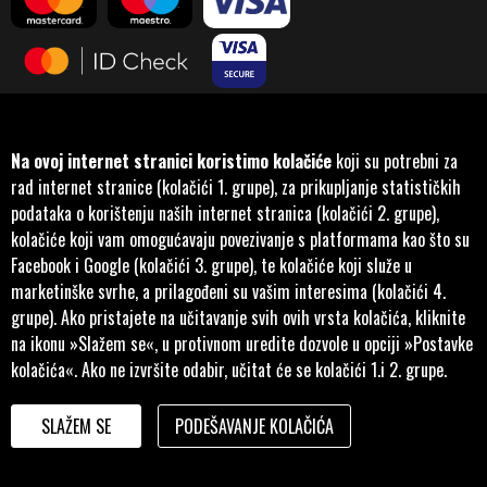
Na ovoj internet stranici koristimo kolačiće
koji su potrebni za
rad internet stranice (kolačići 1. grupe), za prikupljanje statističkih
podataka o korištenju naših internet stranica (kolačići 2. grupe),
kolačiće koji vam omogućavaju povezivanje s platformama kao što su
Facebook i Google (kolačići 3. grupe), te kolačiće koji služe u
marketinške svrhe, a prilagođeni su vašim interesima (kolačići 4.
Pratite nas na društvenim
grupe). Ako pristajete na učitavanje svih ovih vrsta kolačića, kliknite
mrežama
na ikonu »Slažem se«, u protivnom uredite dozvole u opciji »Postavke
kolačića«. Ako ne izvršite odabir, učitat će se kolačići 1.i 2. grupe.
SLAŽEM SE
PODEŠAVANJE KOLAČIĆA
Developed by
ID-
1990. - 2026. © MANKO VELEMOTOR d.o.o.
S
.
Sarajevo.