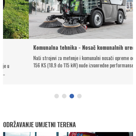
Komunalna tehnika - Nosač komunalnih uređaja
Naši strojevi za metenje i komunalni nosači opreme od 26 do
156 KS (18.9 do 115 kW) nude izvanredne performanse za svaku...
ODRŽAVANJE UMJETNI TERENA