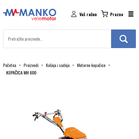
Vaš račun
Prazna
Početna
Proizvodi
Košnja i sadnja
Motorne kopačice
KOPAČICA MH 600