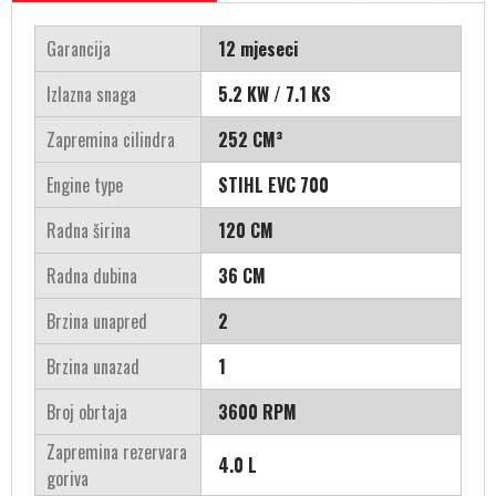
Garancija
12 mjeseci
Izlazna snaga
5.2 KW / 7.1 KS
Zapremina cilindra
252 CM³
Engine type
STIHL EVC 700
Radna širina
120 CM
Radna dubina
36 CM
Brzina unapred
2
Brzina unazad
1
Broj obrtaja
3600 RPM
Zapremina rezervara
4.0 L
goriva