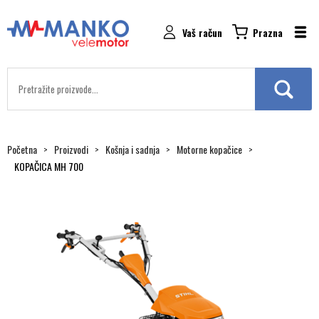
Vaš račun
Prazna
Početna
Proizvodi
Košnja i sadnja
Motorne kopačice
KOPAČICA MH 700